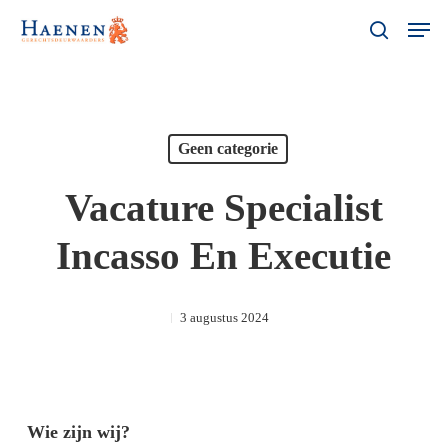
Skip
Menu
Men
search
to
main
content
Geen categorie
Vacature Specialist
Incasso En Executie
3 augustus 2024
Wie zijn wij?