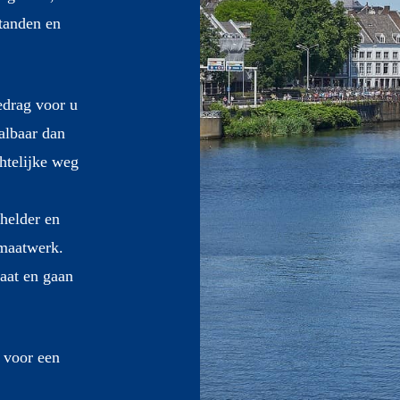
tanden en
bedrag voor u
aalbaar dan
chtelijke weg
helder en
 maatwerk.
taat en gaan
 voor een