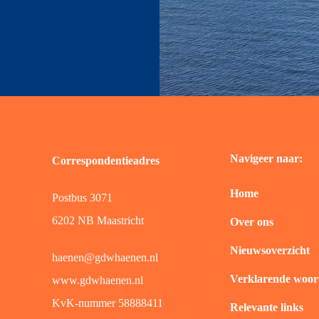
Navigeer naar:
Correspondentieadres
Home
Postbus 3071
6202 NB Maastricht
Over ons
Nieuwsoverzicht
haenen@gdwhaenen.nl
Verklarende woord
www.gdwhaenen.nl
KvK-nummer 58888411
Relevante links