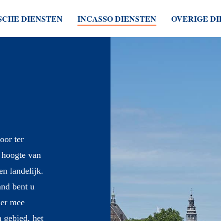
SCHE DIENSTEN
INCASSO DIENSTEN
OVERIGE D
oor ter
e hoogte van
en landelijk.
and bent u
nder mee
 gebied, het