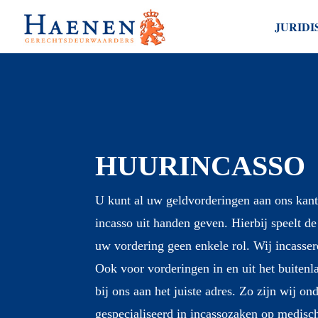
Skip
JURIDI
to
main
content
Hit enter to search or ESC to close
HUURINCASSO
U kunt al uw geldvorderingen aan ons kant
incasso uit handen geven. Hierbij speelt d
uw vordering geen enkele rol. Wij incasser
Ook voor vorderingen in en uit het buitenl
bij ons aan het juiste adres. Zo zijn wij o
gespecialiseerd in incassozaken op medisch