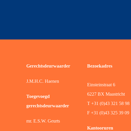
Gerechtsdeurwaarder
Bezoekadres
J.M.H.C. Haenen
Einsteinstraat 6
6227 BX Maastricht
Toegevoegd
T +31 (0)43 321 58 98
gerechtsdeurwaarder
F +31 (0)43 325 39 09
mr. E.S.W. Geurts
Kantooruren